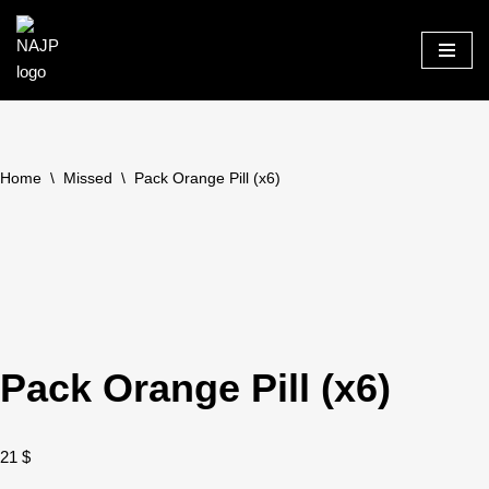
Skip
to
content
Home
\
Missed
\
Pack Orange Pill (x6)
Pack Orange Pill (x6)
21
$