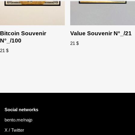
Bitcoin Souvenir
Value Souvenir N°_/21
N°_/100
21
$
21
$
Social networks
bento.me/najp
X / Twitter