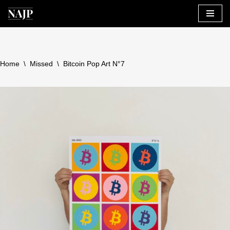
Skip
to
content
Home
\
Missed
\
Bitcoin Pop Art N°7